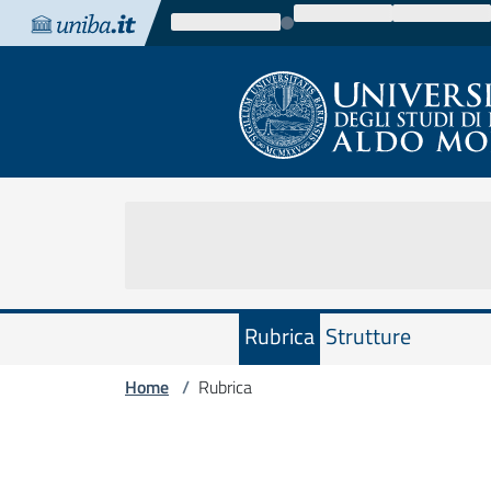
Vai al contenuto
Vai alla navigazione
Vai al footer
Rubrica
Strutture
Home
Rubrica
/