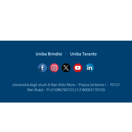
Uniba Brindisi
·
Uniba Taranto
Università degli studi di Bari Aldo Moro - Piazza Umberto I - 70121
Bari (Italy) - P.I.01086760723 | C.F.80002170720