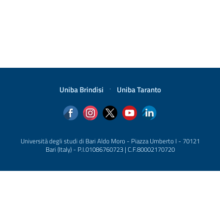
Uniba Brindisi
·
Uniba Taranto
Università degli studi di Bari Aldo Moro - Piazza Umberto I - 70121
Bari (Italy) - P.I.01086760723 | C.F.80002170720