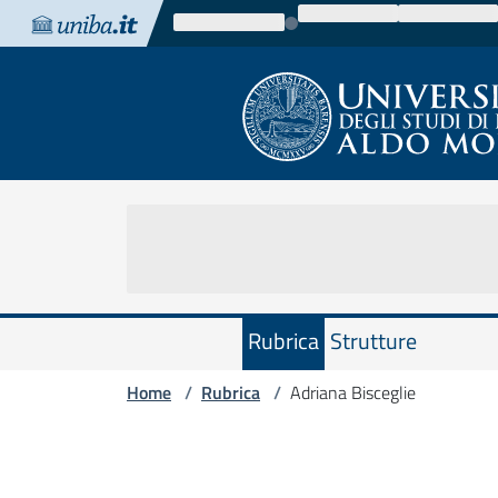
Vai al contenuto
Vai alla navigazione
Vai al footer
Rubrica
Strutture
Home
Rubrica
Adriana Bisceglie
/
/