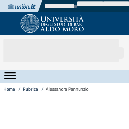
Vai al contenuto
Vai alla navigazione
Vai al footer
Home
Rubrica
Alessandra Pannunzio
/
/