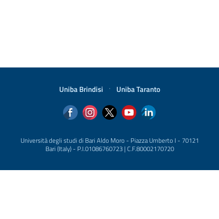
Uniba Brindisi
·
Uniba Taranto
Università degli studi di Bari Aldo Moro - Piazza Umberto I - 70121
Bari (Italy) - P.I.01086760723 | C.F.80002170720