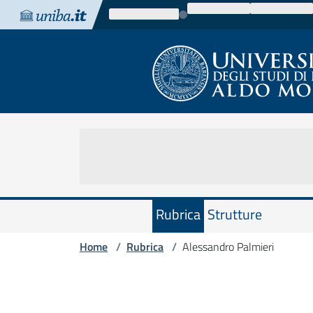
Vai al contenuto
Vai alla navigazione
Vai al footer
Rubrica
Strutture
Home
Rubrica
Alessandro Palmieri
/
/