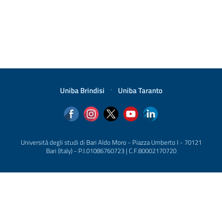
Uniba Brindisi
·
Uniba Taranto
Università degli studi di Bari Aldo Moro - Piazza Umberto I - 70121
Bari (Italy) - P.I.01086760723 | C.F.80002170720