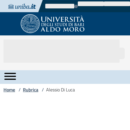
Vai al contenuto
Vai alla navigazione
Vai al footer
Home
Rubrica
Alessio Di Luca
/
/