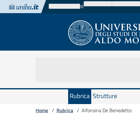
Vai al contenuto
Vai alla navigazione
Vai al footer
Rubrica
Strutture
Home
Rubrica
Alfonsina De Benedetto
/
/