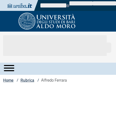
Vai al contenuto
Vai alla navigazione
Vai al footer
Home
Rubrica
Alfredo Ferrara
/
/