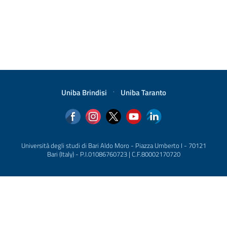
Uniba Brindisi
·
Uniba Taranto
Università degli studi di Bari Aldo Moro - Piazza Umberto I - 70121
Bari (Italy) - P.I.01086760723 | C.F.80002170720