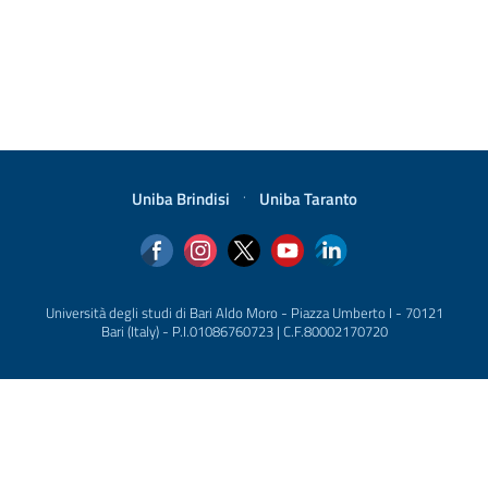
Uniba Brindisi
·
Uniba Taranto
Università degli studi di Bari Aldo Moro - Piazza Umberto I - 70121
Bari (Italy) - P.I.01086760723 | C.F.80002170720