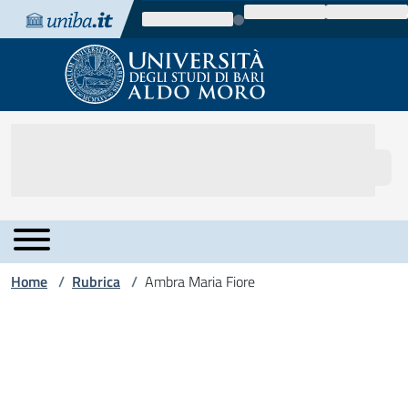
Vai al contenuto
Vai alla navigazione
Vai al footer
Home
Rubrica
Ambra Maria Fiore
/
/