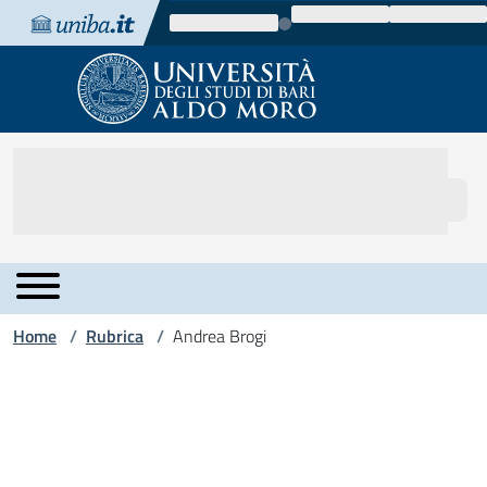
Vai al contenuto
Vai alla navigazione
Vai al footer
Home
Rubrica
Andrea Brogi
/
/