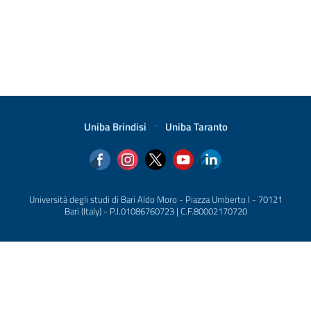
Uniba Brindisi
·
Uniba Taranto
Università degli studi di Bari Aldo Moro - Piazza Umberto I - 70121
Bari (Italy) - P.I.01086760723 | C.F.80002170720