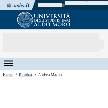
Vai al contenuto
Vai alla navigazione
Vai al footer
Home
Rubrica
Andrea Mazzeo
/
/