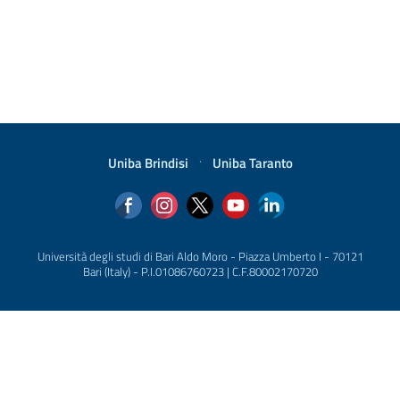
Uniba Brindisi
·
Uniba Taranto
Università degli studi di Bari Aldo Moro - Piazza Umberto I - 70121
Bari (Italy) - P.I.01086760723 | C.F.80002170720