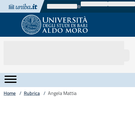
Vai al contenuto
Vai alla navigazione
Vai al footer
Home
Rubrica
Angela Mattia
/
/