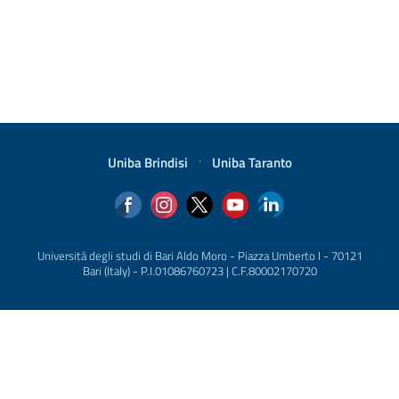
Uniba Brindisi
·
Uniba Taranto
Università degli studi di Bari Aldo Moro - Piazza Umberto I - 70121
Bari (Italy) - P.I.01086760723 | C.F.80002170720