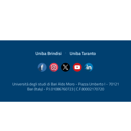
Uniba Brindisi
·
Uniba Taranto
Università degli studi di Bari Aldo Moro - Piazza Umberto I - 70121
Bari (Italy) - P.I.01086760723 | C.F.80002170720