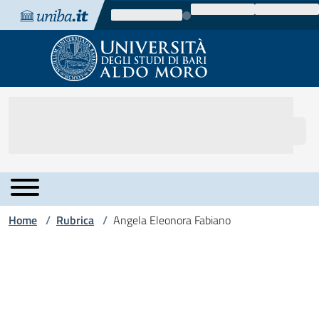
Vai al contenuto
Vai alla navigazione
Vai al footer
Home
Rubrica
Angela Eleonora Fabiano
/
/