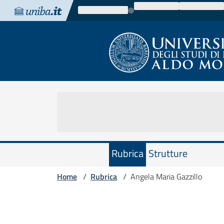
Vai al contenuto
Vai alla navigazione
Vai al footer
Rubrica
Strutture
Home
Rubrica
Angela Maria Gazzillo
/
/