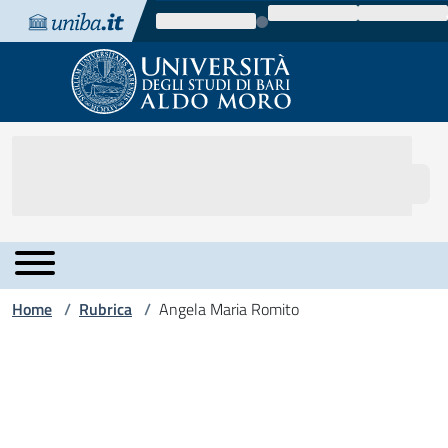
Vai al contenuto
Vai alla navigazione
Vai al footer
Home
Rubrica
Angela Maria Romito
/
/