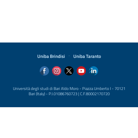
Uniba Brindisi
·
Uniba Taranto
Università degli studi di Bari Aldo Moro - Piazza Umberto I - 70121
Bari (Italy) - P.I.01086760723 | C.F.80002170720