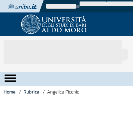
Vai al contenuto
Vai alla navigazione
Vai al footer
Home
Rubrica
Angelica Piconio
/
/