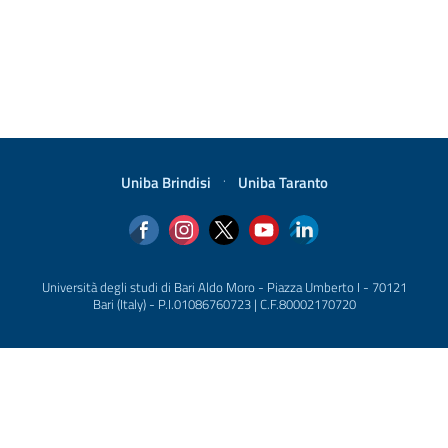
Uniba Brindisi
·
Uniba Taranto
Università degli studi di Bari Aldo Moro - Piazza Umberto I - 70121
Bari (Italy) - P.I.01086760723 | C.F.80002170720