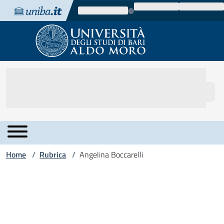
Vai al contenuto
Vai alla navigazione
Vai al footer
Home
Rubrica
Angelina Boccarelli
/
/