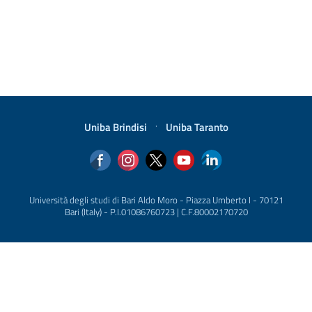
Uniba Brindisi
·
Uniba Taranto
Università degli studi di Bari Aldo Moro - Piazza Umberto I - 70121
Bari (Italy) - P.I.01086760723 | C.F.80002170720