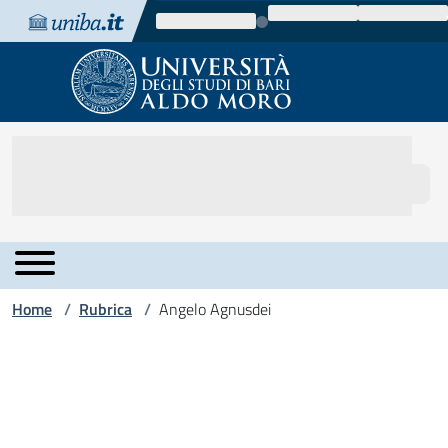
Vai al contenuto
Vai alla navigazione
Vai al footer
Home
Rubrica
Angelo Agnusdei
/
/