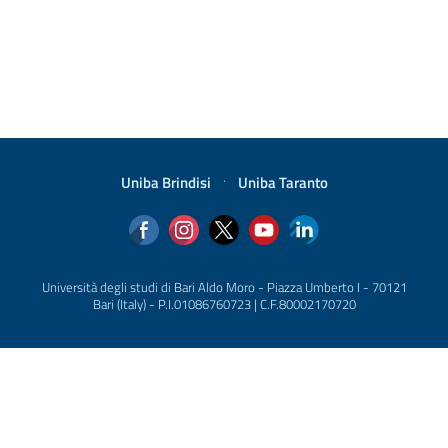
Uniba Brindisi
·
Uniba Taranto
Università degli studi di Bari Aldo Moro - Piazza Umberto I - 70121
Bari (Italy) - P.I.01086760723 | C.F.80002170720