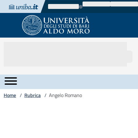
Vai al contenuto
Vai alla navigazione
Vai al footer
Home
Rubrica
Angelo Romano
/
/