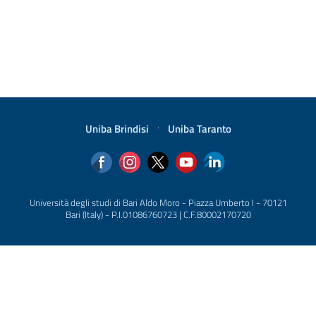
Uniba Brindisi
·
Uniba Taranto
Università degli studi di Bari Aldo Moro - Piazza Umberto I - 70121
Bari (Italy) - P.I.01086760723 | C.F.80002170720