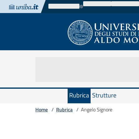
Vai al contenuto
Vai alla navigazione
Vai al footer
Rubrica
Strutture
Home
Rubrica
Angelo Signore
/
/