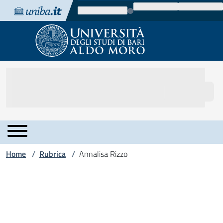
Vai al contenuto
Vai alla navigazione
Vai al footer
Home
Rubrica
Annalisa Rizzo
/
/