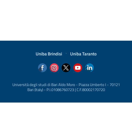
Uniba Brindisi
·
Uniba Taranto
Università degli studi di Bari Aldo Moro - Piazza Umberto I - 70121
Bari (Italy) - P.I.01086760723 | C.F.80002170720