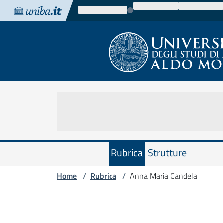
Vai al contenuto
Vai alla navigazione
Vai al footer
Rubrica
Strutture
Home
Rubrica
Anna Maria Candela
/
/