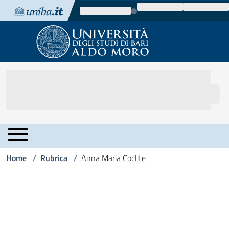
Vai al contenuto
Vai alla navigazione
Vai al footer
Home
Rubrica
Anna Maria Coclite
/
/