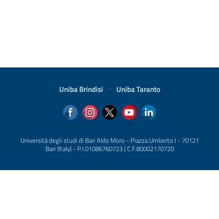
Uniba Brindisi
·
Uniba Taranto
Università degli studi di Bari Aldo Moro - Piazza Umberto I - 70121
Bari (Italy) - P.I.01086760723 | C.F.80002170720