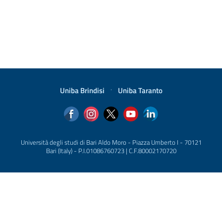
Uniba Brindisi
·
Uniba Taranto
Università degli studi di Bari Aldo Moro - Piazza Umberto I - 70121
Bari (Italy) - P.I.01086760723 | C.F.80002170720