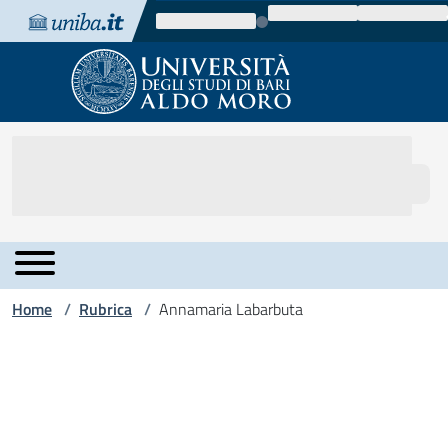
Vai al contenuto
Vai alla navigazione
Vai al footer
Home
Rubrica
Annamaria Labarbuta
/
/