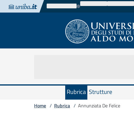
Vai al contenuto
Vai alla navigazione
Vai al footer
Rubrica
Strutture
Home
Rubrica
Annunziata De Felice
/
/