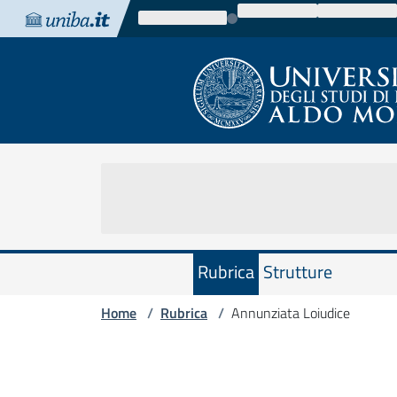
Vai al contenuto
Vai alla navigazione
Vai al footer
Rubrica
Strutture
Home
Rubrica
Annunziata Loiudice
/
/