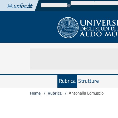
Vai al contenuto
Vai alla navigazione
Vai al footer
Rubrica
Strutture
Home
Rubrica
Antonella Lomuscio
/
/