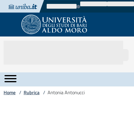
Vai al contenuto
Vai alla navigazione
Vai al footer
Home
Rubrica
Antonia Antonucci
/
/