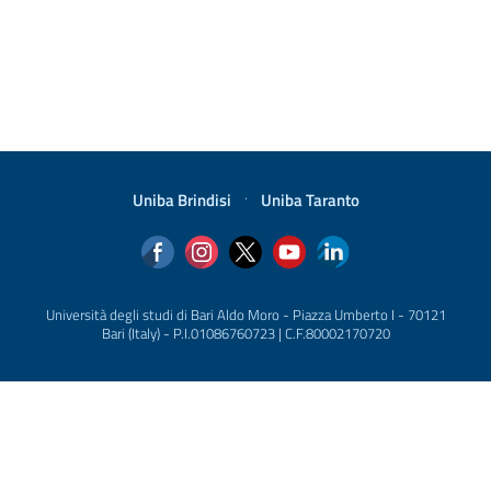
Uniba Brindisi
·
Uniba Taranto
Università degli studi di Bari Aldo Moro - Piazza Umberto I - 70121
Bari (Italy) - P.I.01086760723 | C.F.80002170720