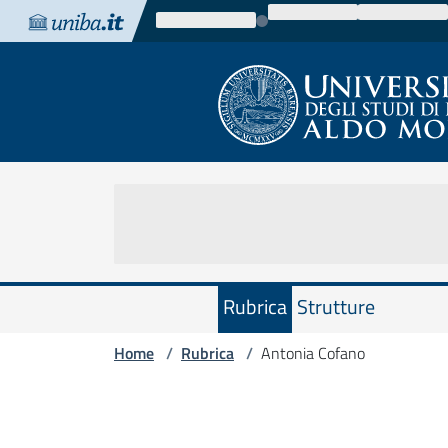
Vai al contenuto
Vai alla navigazione
Vai al footer
Rubrica
Strutture
Home
Rubrica
Antonia Cofano
/
/