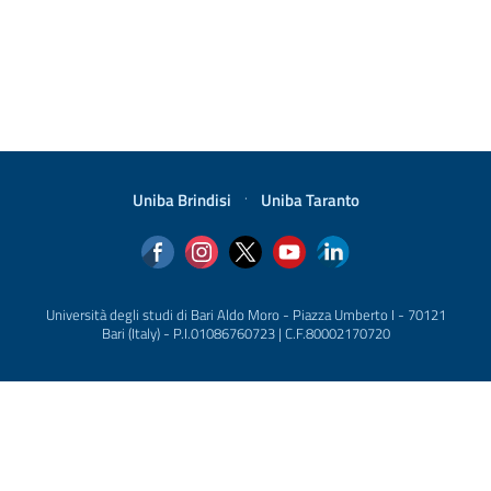
Uniba Brindisi
·
Uniba Taranto
Università degli studi di Bari Aldo Moro - Piazza Umberto I - 70121
Bari (Italy) - P.I.01086760723 | C.F.80002170720