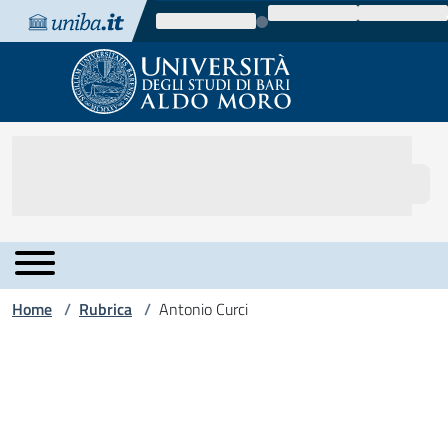
Vai al contenuto
Vai alla navigazione
Vai al footer
Home
Rubrica
Antonio Curci
/
/