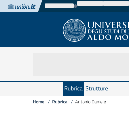
Vai al contenuto
Vai alla navigazione
Vai al footer
Rubrica
Strutture
Home
Rubrica
Antonio Daniele
/
/