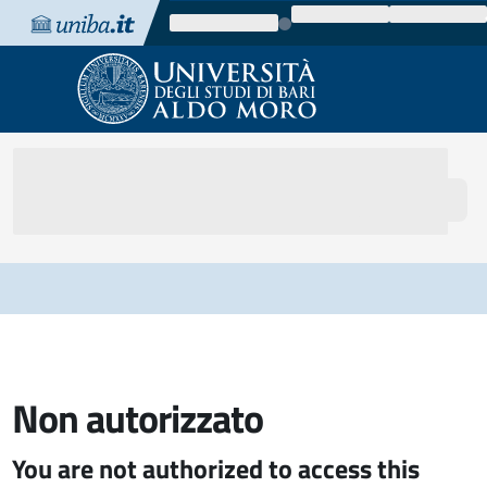
Vai al contenuto
Vai alla navigazione
Vai al footer
Non autorizzato
You are not authorized to access this