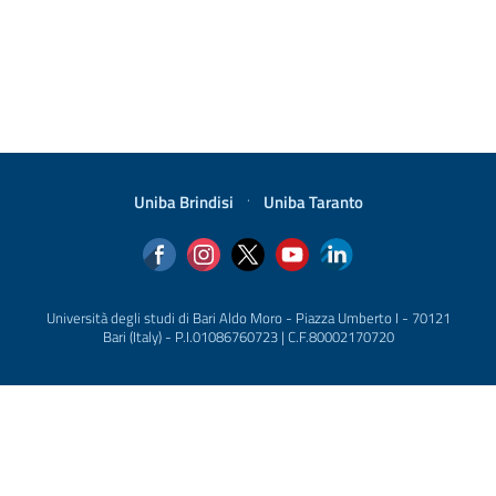
Uniba Brindisi
·
Uniba Taranto
Università degli studi di Bari Aldo Moro - Piazza Umberto I - 70121
Bari (Italy) - P.I.01086760723 | C.F.80002170720