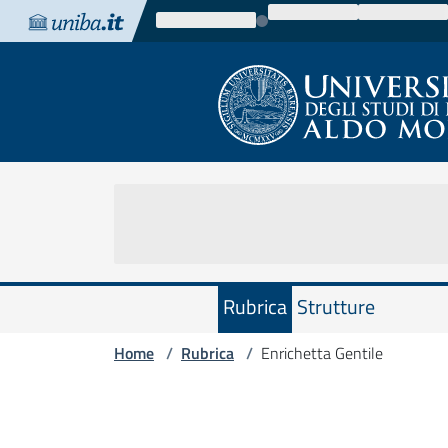
Vai al contenuto
Vai alla navigazione
Vai al footer
Rubrica
Strutture
Home
Rubrica
Enrichetta Gentile
/
/