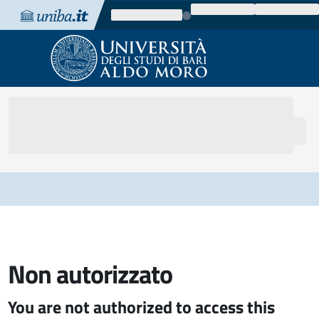
Vai al contenuto
Vai alla navigazione
Vai al footer
Non autorizzato
You are not authorized to access this