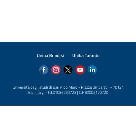
Uniba Brindisi
·
Uniba Taranto
Università degli studi di Bari Aldo Moro - Piazza Umberto I - 70121
Bari (Italy) - P.I.01086760723 | C.F.80002170720