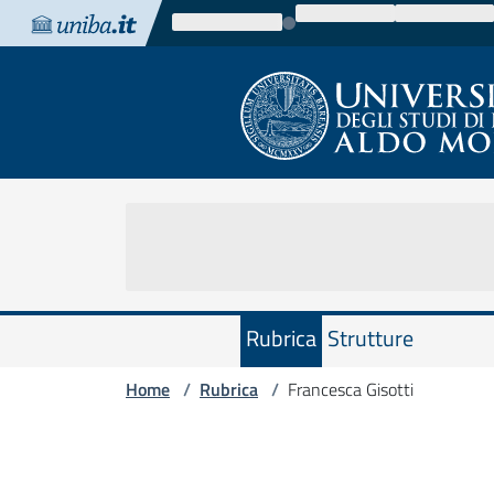
Vai al contenuto
Vai alla navigazione
Vai al footer
Rubrica
Strutture
Home
Rubrica
Francesca Gisotti
/
/