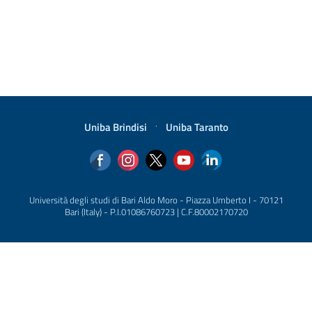
Uniba Brindisi
·
Uniba Taranto
Università degli studi di Bari Aldo Moro - Piazza Umberto I - 70121
Bari (Italy) - P.I.01086760723 | C.F.80002170720