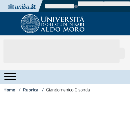
Vai al contenuto
Vai alla navigazione
Vai al footer
Home
Rubrica
Giandomenico Gisonda
/
/