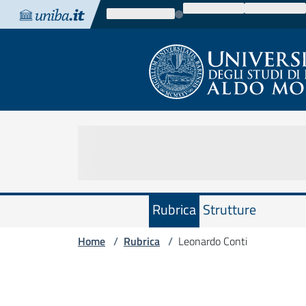
Vai al contenuto
Vai alla navigazione
Vai al footer
Rubrica
Strutture
Home
Rubrica
Leonardo Conti
/
/