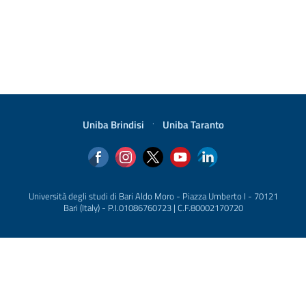
Uniba Brindisi
·
Uniba Taranto
Università degli studi di Bari Aldo Moro - Piazza Umberto I - 70121
Bari (Italy) - P.I.01086760723 | C.F.80002170720