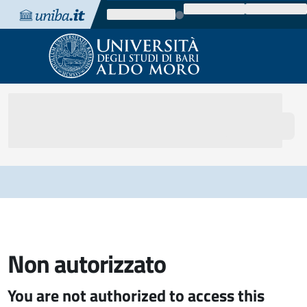
Vai al contenuto
Vai alla navigazione
Vai al footer
Non autorizzato
You are not authorized to access this