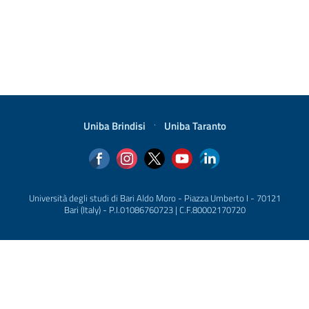
Uniba Brindisi
·
Uniba Taranto
Università degli studi di Bari Aldo Moro - Piazza Umberto I - 70121
Bari (Italy) - P.I.01086760723 | C.F.80002170720