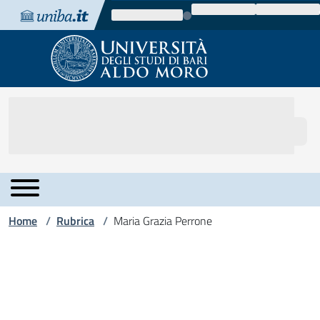
Vai al contenuto
Vai alla navigazione
Vai al footer
Home
Rubrica
Maria Grazia Perrone
/
/