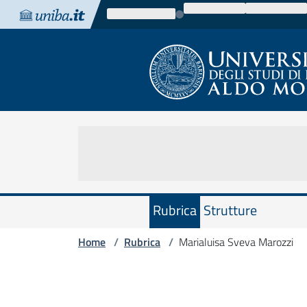
Vai al contenuto
Vai alla navigazione
Vai al footer
Rubrica
Strutture
Home
Rubrica
Marialuisa Sveva Marozzi
/
/