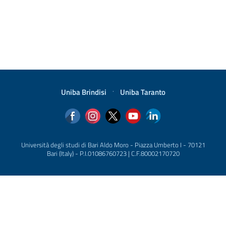
Uniba Brindisi
·
Uniba Taranto
Università degli studi di Bari Aldo Moro - Piazza Umberto I - 70121
Bari (Italy) - P.I.01086760723 | C.F.80002170720