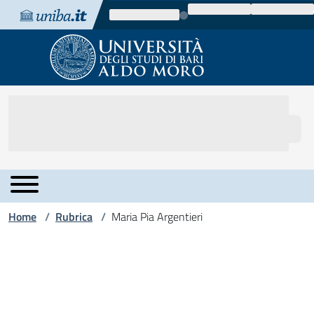
Vai al contenuto
Vai alla navigazione
Vai al footer
Home
Rubrica
Maria Pia Argentieri
/
/