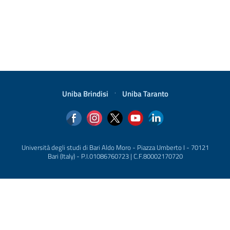
Uniba Brindisi
·
Uniba Taranto
Università degli studi di Bari Aldo Moro - Piazza Umberto I - 70121
Bari (Italy) - P.I.01086760723 | C.F.80002170720