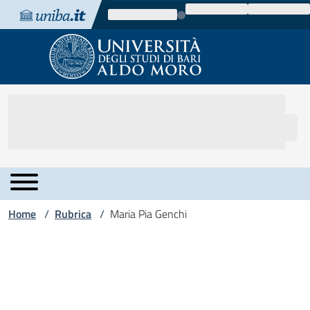
Vai al contenuto
Vai alla navigazione
Vai al footer
Home
Rubrica
Maria Pia Genchi
/
/