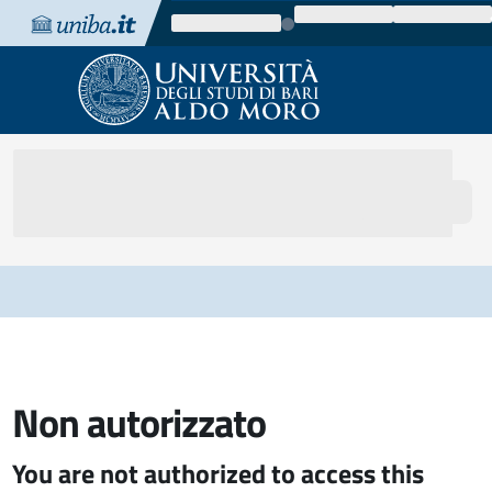
Vai al contenuto
Vai alla navigazione
Vai al footer
Non autorizzato
You are not authorized to access this