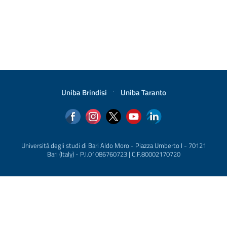
Uniba Brindisi
·
Uniba Taranto
Università degli studi di Bari Aldo Moro - Piazza Umberto I - 70121
Bari (Italy) - P.I.01086760723 | C.F.80002170720