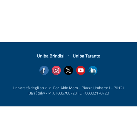
Uniba Brindisi
·
Uniba Taranto
Università degli studi di Bari Aldo Moro - Piazza Umberto I - 70121
Bari (Italy) - P.I.01086760723 | C.F.80002170720