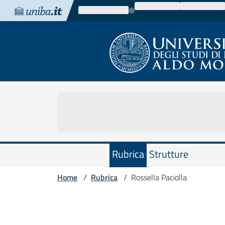
Vai al contenuto
Vai alla navigazione
Vai al footer
Rubrica
Strutture
Home
Rubrica
Rossella Paciolla
/
/