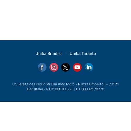
Uniba Brindisi
·
Uniba Taranto
Università degli studi di Bari Aldo Moro - Piazza Umberto I - 70121
Bari (Italy) - P.I.01086760723 | C.F.80002170720