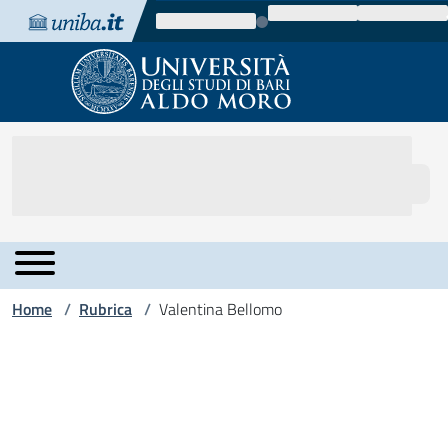
Vai al contenuto
Vai alla navigazione
Vai al footer
Home
Rubrica
Valentina Bellomo
/
/